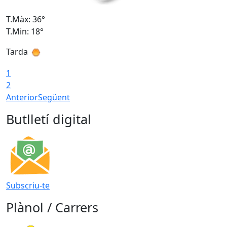
T.Màx: 36°
T
T.Min: 18°
T
Tarda
T
1
2
Anterior
Següent
Butlletí digital
Subscriu-te
Plànol / Carrers