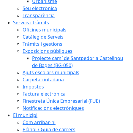
Urbanisme
Seu electrònica
Transparència
Serveis i tràmits
Oficines municipals
Catàleg de Serveis
Tràmits i gestions
Exposicions públiques
Projecte camí de Santpedor a Castellnou
de Bages (BG-050)
Ajuts escolars municipals
Carpeta ciutadana
Impostos
Factura electrònica
Finestreta Única Empresarial (FUE)
Notificacions electròniques
El municipi
Com arribar-hi
Plànol / Guia de carrers