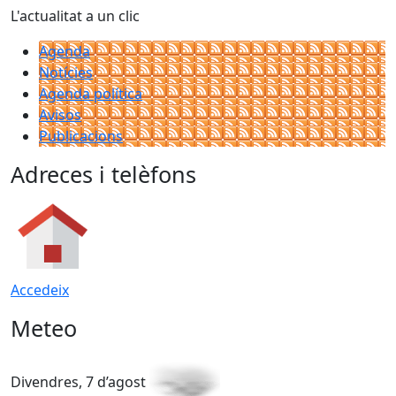
L'actualitat a un clic
Agenda
Notícies
Agenda política
Avisos
Publicacions
Adreces i telèfons
Accedeix
Meteo
Divendres, 7 d’agost
D