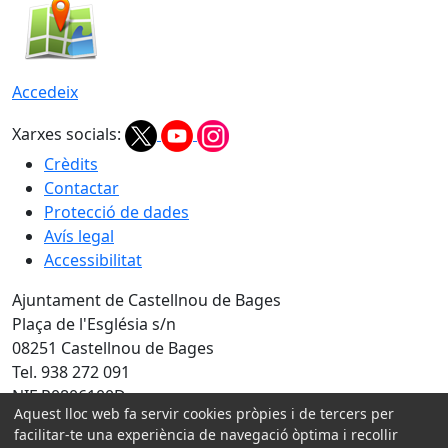
Accedeix
Xarxes socials:
Crèdits
Contactar
Protecció de dades
Avís legal
Accessibilitat
Ajuntament de Castellnou de Bages
Plaça de l'Església s/n
08251 Castellnou de Bages
Tel. 938 272 091
NIF P0806100D
Aquest lloc web fa servir cookies pròpies i de tercers per
Amb la col·laboració de:
facilitar-te una experiència de navegació òptima i recollir