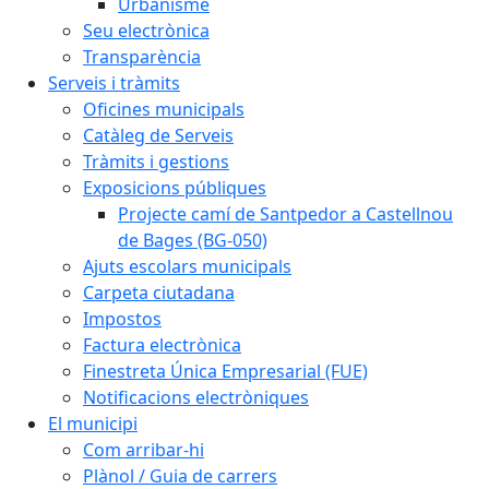
Urbanisme
Seu electrònica
Transparència
Serveis i tràmits
Oficines municipals
Catàleg de Serveis
Tràmits i gestions
Exposicions públiques
Projecte camí de Santpedor a Castellnou
de Bages (BG-050)
Ajuts escolars municipals
Carpeta ciutadana
Impostos
Factura electrònica
Finestreta Única Empresarial (FUE)
Notificacions electròniques
El municipi
Com arribar-hi
Plànol / Guia de carrers