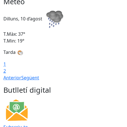
Meteo
Dilluns, 10 d’agost
D
T.Màx: 37°
T
T.Min: 19°
T
Tarda
T
1
2
Anterior
Següent
Butlletí digital
Subscriu-te