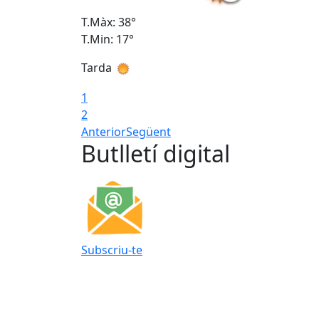
T.Màx: 38°
T.Min: 17°
Tarda
1
2
Anterior
Següent
Butlletí digital
Subscriu-te