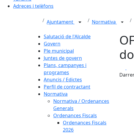
Adreces i telèfons
Ajuntament
Normativa
OF
Salutació de l'Alcalde
Govern
do
Ple municipal
Juntes de govern
Plans, campanyes i
Fa
programes
Darrer
Anuncis / Edictes
Perfil de contractant
Normativa
Normativa / Ordenances
Generals
Ordenances Fiscals
Ordenances Fiscals
2026