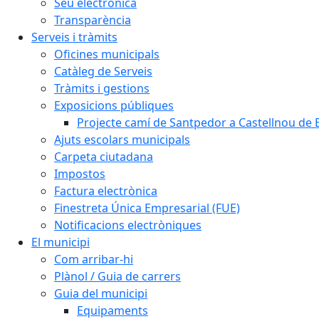
Seu electrònica
Transparència
Serveis i tràmits
Oficines municipals
Catàleg de Serveis
Tràmits i gestions
Exposicions públiques
Projecte camí de Santpedor a Castellnou de 
Ajuts escolars municipals
Carpeta ciutadana
Impostos
Factura electrònica
Finestreta Única Empresarial (FUE)
Notificacions electròniques
El municipi
Com arribar-hi
Plànol / Guia de carrers
Guia del municipi
Equipaments