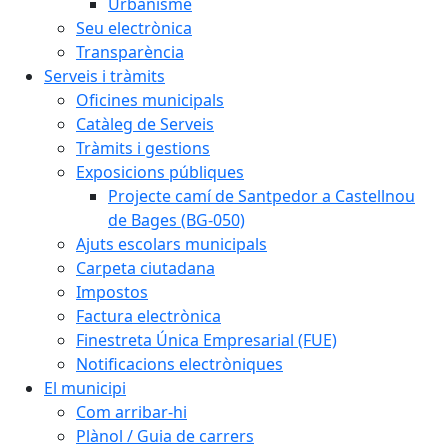
Urbanisme
Seu electrònica
Transparència
Serveis i tràmits
Oficines municipals
Catàleg de Serveis
Tràmits i gestions
Exposicions públiques
Projecte camí de Santpedor a Castellnou
de Bages (BG-050)
Ajuts escolars municipals
Carpeta ciutadana
Impostos
Factura electrònica
Finestreta Única Empresarial (FUE)
Notificacions electròniques
El municipi
Com arribar-hi
Plànol / Guia de carrers