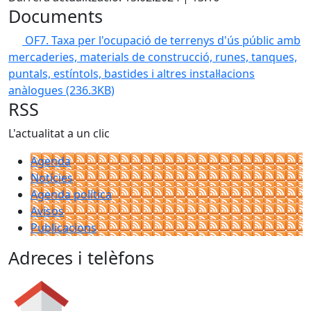
Documents
OF7. Taxa per l'ocupació de terrenys d'ús públic amb
mercaderies, materials de construcció, runes, tanques,
puntals, estíntols, bastides i altres instal·lacions
anàlogues
(236.3KB)
RSS
L'actualitat a un clic
Agenda
Notícies
Agenda política
Avisos
Publicacions
Adreces i telèfons