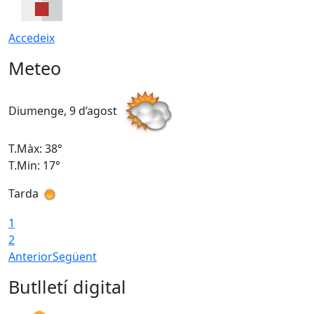
Accedeix
Meteo
Diumenge, 9 d’agost
D
T.Màx: 38°
T
T.Min: 17°
T
Tarda
T
1
2
Anterior
Següent
Butlletí digital