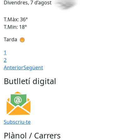
Divendres, 7 d’agost
D
T.Màx: 36°
T
T.Min: 18°
T
Tarda
T
1
2
Anterior
Següent
Butlletí digital
Subscriu-te
Plànol / Carrers