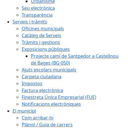
Urbanisme
Seu electrònica
Transparència
Serveis i tràmits
Oficines municipals
Catàleg de Serveis
Tràmits i gestions
Exposicions públiques
Projecte camí de Santpedor a Castellnou
de Bages (BG-050)
Ajuts escolars municipals
Carpeta ciutadana
Impostos
Factura electrònica
Finestreta Única Empresarial (FUE)
Notificacions electròniques
El municipi
Com arribar-hi
Plànol / Guia de carrers