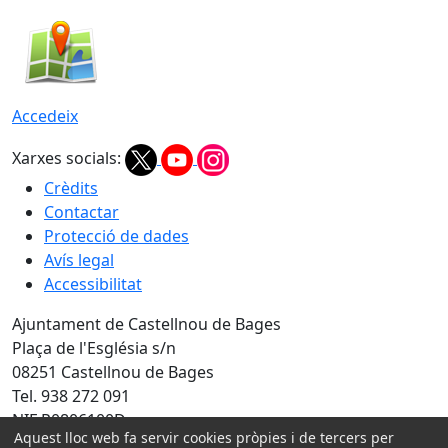
Accedeix
Xarxes socials:
Crèdits
Contactar
Protecció de dades
Avís legal
Accessibilitat
Ajuntament de Castellnou de Bages
Plaça de l'Església s/n
08251 Castellnou de Bages
Tel. 938 272 091
NIF P0806100D
Aquest lloc web fa servir cookies pròpies i de tercers per