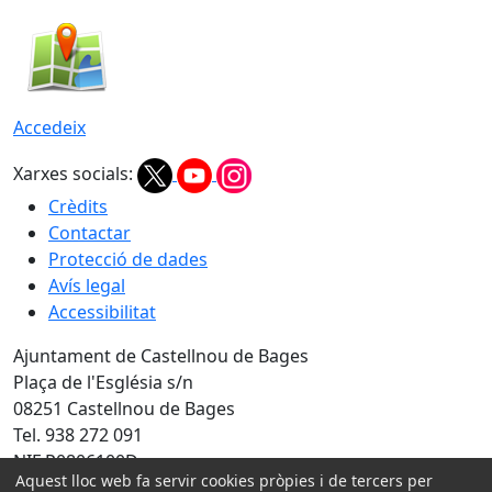
Accedeix
Xarxes socials:
Crèdits
Contactar
Protecció de dades
Avís legal
Accessibilitat
Ajuntament de Castellnou de Bages
Plaça de l'Església s/n
08251 Castellnou de Bages
Tel. 938 272 091
NIF P0806100D
Aquest lloc web fa servir cookies pròpies i de tercers per