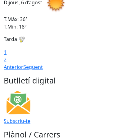
Dijous, 6 d’agost
D
T.Màx: 36°
T
T.Min: 18°
T
Tarda
T
1
2
Anterior
Següent
Butlletí digital
Subscriu-te
Plànol / Carrers