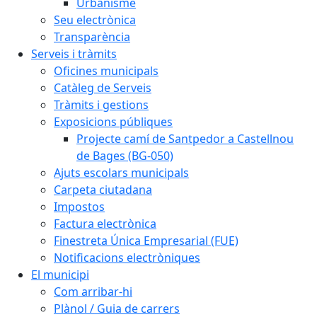
Urbanisme
Seu electrònica
Transparència
Serveis i tràmits
Oficines municipals
Catàleg de Serveis
Tràmits i gestions
Exposicions públiques
Projecte camí de Santpedor a Castellnou
de Bages (BG-050)
Ajuts escolars municipals
Carpeta ciutadana
Impostos
Factura electrònica
Finestreta Única Empresarial (FUE)
Notificacions electròniques
El municipi
Com arribar-hi
Plànol / Guia de carrers