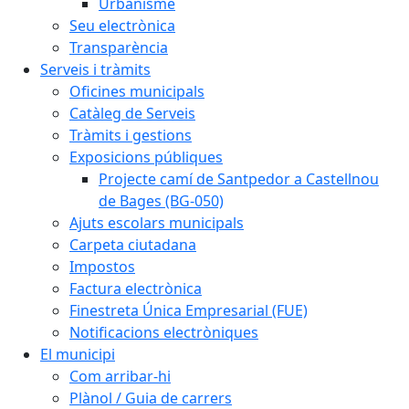
Urbanisme
Seu electrònica
Transparència
Serveis i tràmits
Oficines municipals
Catàleg de Serveis
Tràmits i gestions
Exposicions públiques
Projecte camí de Santpedor a Castellnou
de Bages (BG-050)
Ajuts escolars municipals
Carpeta ciutadana
Impostos
Factura electrònica
Finestreta Única Empresarial (FUE)
Notificacions electròniques
El municipi
Com arribar-hi
Plànol / Guia de carrers