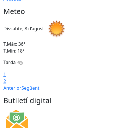
Meteo
Dissabte, 8 d’agost
D
T.Màx: 36°
T
T.Min: 18°
T
Tarda
1
2
Anterior
Següent
Butlletí digital