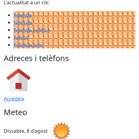
L'actualitat a un clic
Agenda
Notícies
Agenda política
Avisos
Publicacions
Adreces i telèfons
Accedeix
Meteo
Dissabte, 8 d’agost
D