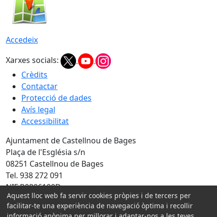
Accedeix
Xarxes socials:
Crèdits
Contactar
Protecció de dades
Avís legal
Accessibilitat
Ajuntament de Castellnou de Bages
Plaça de l'Església s/n
08251 Castellnou de Bages
Tel. 938 272 091
NIF P0806100D
Aquest lloc web fa servir cookies pròpies i de tercers per
Amb la col·laboració de:
facilitar-te una experiència de navegació òptima i recollir
informació anònima per millorar i adaptar-nos a les teves