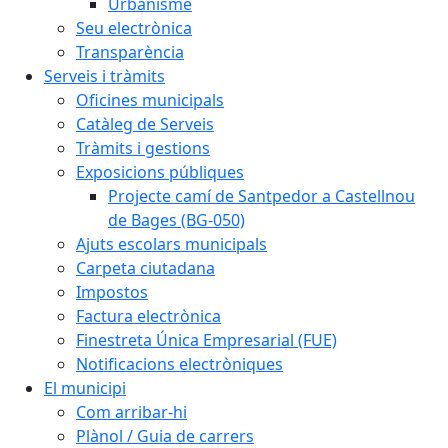
Urbanisme
Seu electrònica
Transparència
Serveis i tràmits
Oficines municipals
Catàleg de Serveis
Tràmits i gestions
Exposicions públiques
Projecte camí de Santpedor a Castellnou
de Bages (BG-050)
Ajuts escolars municipals
Carpeta ciutadana
Impostos
Factura electrònica
Finestreta Única Empresarial (FUE)
Notificacions electròniques
El municipi
Com arribar-hi
Plànol / Guia de carrers