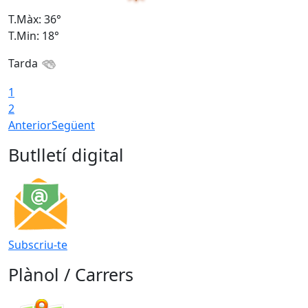
T.Màx: 36°
T
T.Min: 18°
T
Tarda
1
2
Anterior
Següent
Butlletí digital
Subscriu-te
Plànol / Carrers