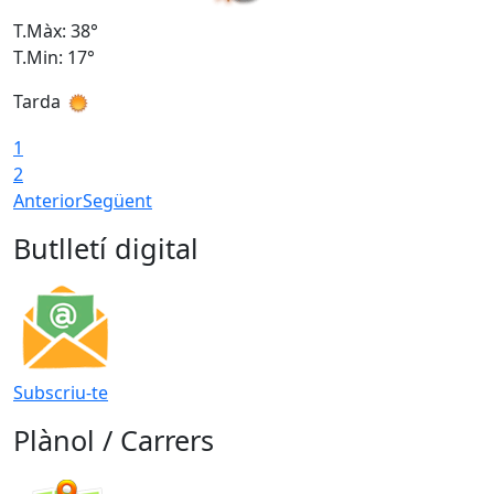
T.Màx: 38°
T
T.Min: 17°
T
Tarda
T
1
2
Anterior
Següent
Butlletí digital
Subscriu-te
Plànol / Carrers