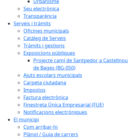
Urbanisme
Seu electrònica
Transparència
Serveis i tràmits
Oficines municipals
Catàleg de Serveis
Tràmits i gestions
Exposicions públiques
Projecte camí de Santpedor a Castellnou
de Bages (BG-050)
Ajuts escolars municipals
Carpeta ciutadana
Impostos
Factura electrònica
Finestreta Única Empresarial (FUE)
Notificacions electròniques
El municipi
Com arribar-hi
Plànol / Guia de carrers