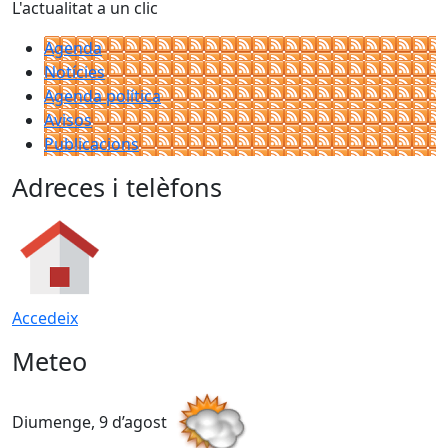
L'actualitat a un clic
Agenda
Notícies
Agenda política
Avisos
Publicacions
Adreces i telèfons
Accedeix
Meteo
Diumenge, 9 d’agost
D