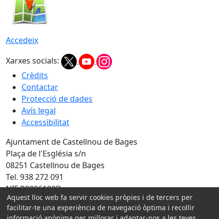
Accedeix
Xarxes socials:
Crèdits
Contactar
Protecció de dades
Avís legal
Accessibilitat
Ajuntament de Castellnou de Bages
Plaça de l'Església s/n
08251 Castellnou de Bages
Tel. 938 272 091
NIF P0806100D
Aquest lloc web fa servir cookies pròpies i de tercers per
Amb la col·laboració de:
facilitar-te una experiència de navegació òptima i recollir
informació anònima per millorar i adaptar-nos a les teves