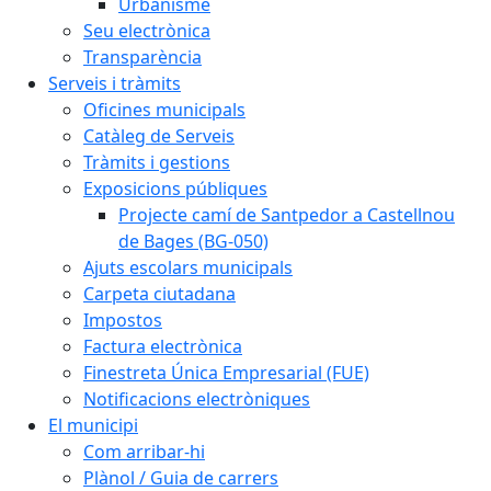
Urbanisme
Seu electrònica
Transparència
Serveis i tràmits
Oficines municipals
Catàleg de Serveis
Tràmits i gestions
Exposicions públiques
Projecte camí de Santpedor a Castellnou
de Bages (BG-050)
Ajuts escolars municipals
Carpeta ciutadana
Impostos
Factura electrònica
Finestreta Única Empresarial (FUE)
Notificacions electròniques
El municipi
Com arribar-hi
Plànol / Guia de carrers