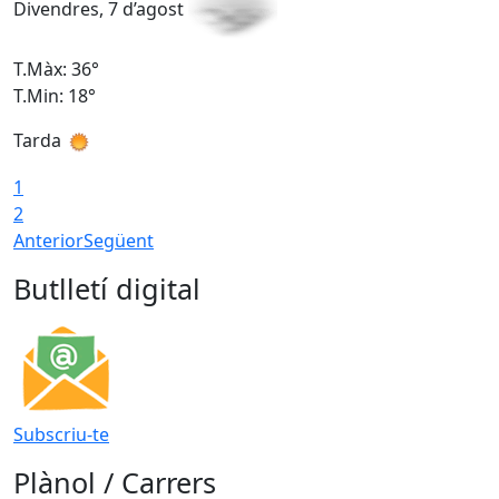
Divendres, 7 d’agost
D
T.Màx: 36°
T
T.Min: 18°
T
Tarda
T
1
2
Anterior
Següent
Butlletí digital
Subscriu-te
Plànol / Carrers