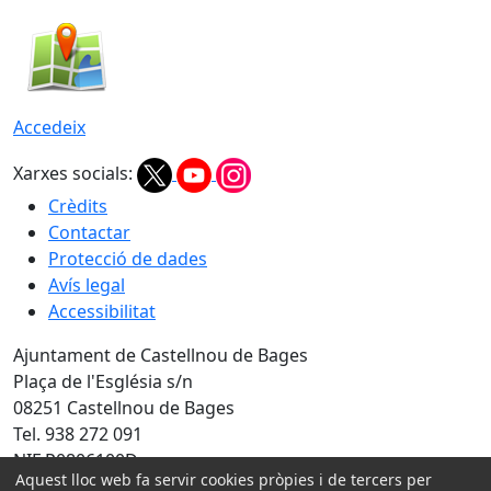
Accedeix
Xarxes socials:
Crèdits
Contactar
Protecció de dades
Avís legal
Accessibilitat
Ajuntament de Castellnou de Bages
Plaça de l'Església s/n
08251 Castellnou de Bages
Tel. 938 272 091
NIF P0806100D
Aquest lloc web fa servir cookies pròpies i de tercers per