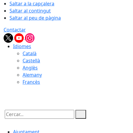
Saltar a la capçalera
Saltar al contingut
Saltar al peu de pàgina
Contactar
Idiomes
Català
Castellà
Anglès
Alemany
Francès
08.08.2026 | 23:24
Cercar:
Ajuntament