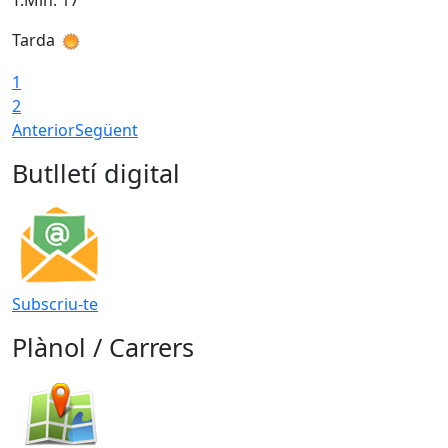
T.Min: 17°
T
Tarda
T
1
2
Anterior
Següent
Butlletí digital
Subscriu-te
Plànol / Carrers