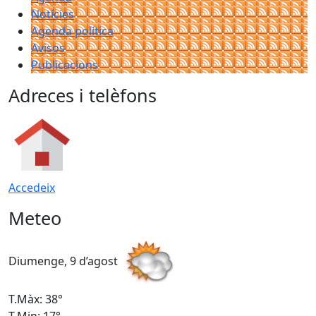
Notícies
Agenda política
Avisos
Publicacions
Adreces i telèfons
Accedeix
Meteo
Diumenge, 9 d’agost
D
T.Màx: 38°
T