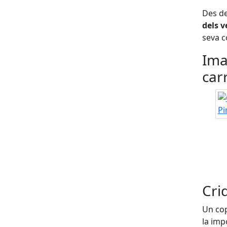
Des de
dels v
seva c
Ima
car
Cri
Un cop
la imp