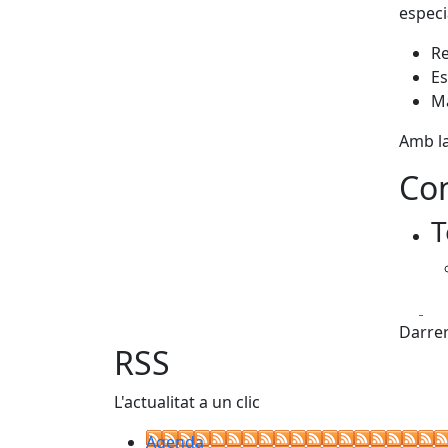
especi
Re
Es
Ma
Amb la
Con
T
Fa
Darrer
RSS
L'actualitat a un clic
Agenda