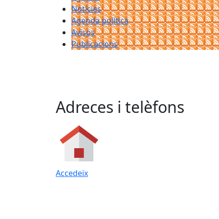
Notícies
Agenda política
Avisos
Publicacions
Adreces i telèfons
Accedeix