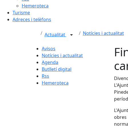
Hemeroteca
Turisme
Adreces i telèfons
Notícies i actualitat
Actualitat
Fi
Avisos
Notícies i actualitat
ca
Agenda
Butlletí digital
Rss
Divend
Hemeroteca
L'Ajun
Pinede
períod
L'Ajun
obres 
normali