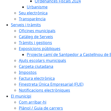
Ordenances Fiscals 2024
Urbanisme
Seu electrònica
Transparència
Serveis i tràmits
Oficines municipals
Catàleg de Serveis
Tràmits i gestions
Exposicions públiques
Projecte camí de Santpedor a Castellnou de 
Ajuts escolars municipals
Carpeta ciutadana
Impostos
Factura electrònica
Finestreta Única Empresarial (FUE)
Notificacions electròniques
El municipi
Com arribar-hi
Plànol / Guia de carrers