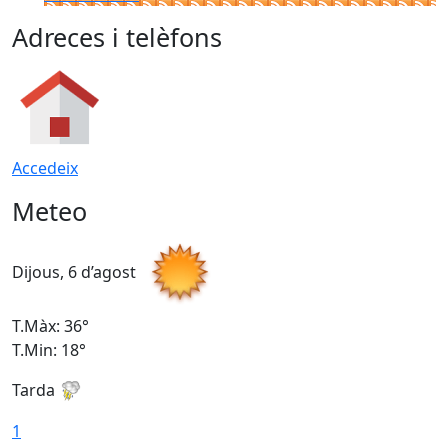
Adreces i telèfons
Accedeix
Meteo
Dijous, 6 d’agost
D
T.Màx: 36°
T
T.Min: 18°
T
Tarda
T
1