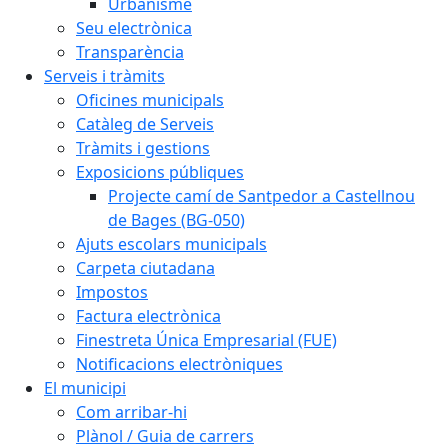
Urbanisme
Seu electrònica
Transparència
Serveis i tràmits
Oficines municipals
Catàleg de Serveis
Tràmits i gestions
Exposicions públiques
Projecte camí de Santpedor a Castellnou
de Bages (BG-050)
Ajuts escolars municipals
Carpeta ciutadana
Impostos
Factura electrònica
Finestreta Única Empresarial (FUE)
Notificacions electròniques
El municipi
Com arribar-hi
Plànol / Guia de carrers