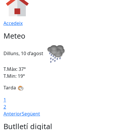
Accedeix
Meteo
Dilluns, 10 d’agost
D
T.Màx: 37°
T
T.Min: 19°
T
Tarda
T
1
2
Anterior
Següent
Butlletí digital