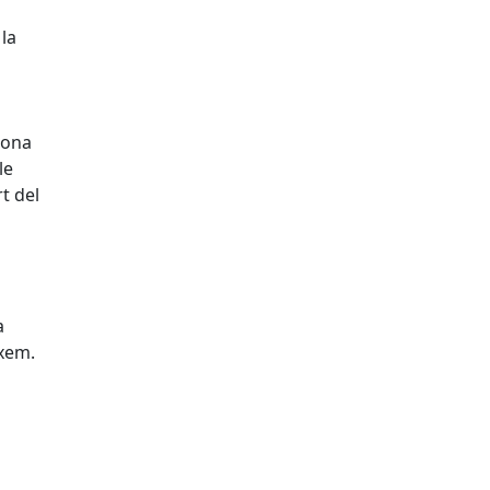
 la
lsona
cle
rt del
ja
ixem.