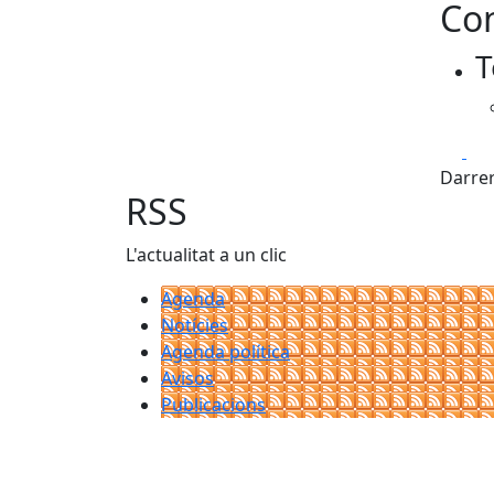
Con
T
Fa
Darrer
RSS
L'actualitat a un clic
Agenda
Notícies
Agenda política
Avisos
Publicacions