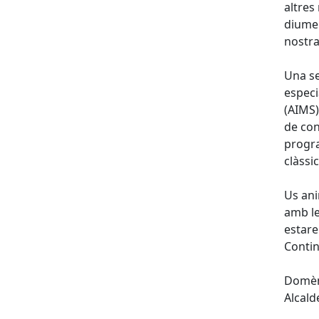
altres
diumen
nostra
Una se
especi
(AIMS)
de con
progra
clàssi
Us ani
amb le
estare
Contin
Domèn
Alcald