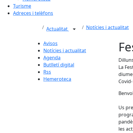
Turisme
Adreces i telèfons
Notícies i actualitat
Actualitat
Fe
Avisos
Notícies i actualitat
Agenda
Dillun
Butlletí digital
La Fes
Rss
diumen
Hemeroteca
Covid-
Benvol
Us pre
progra
pandèm
les ac