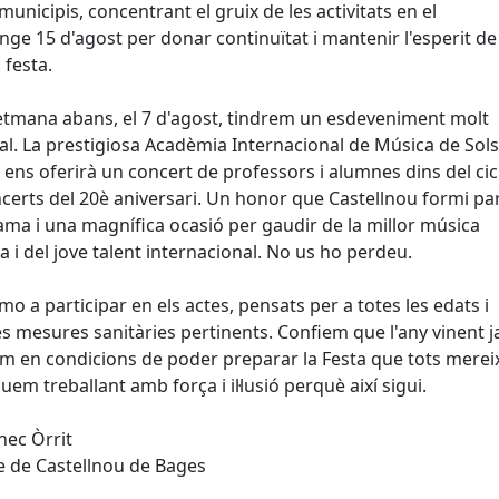
 municipis, concentrant el gruix de les activitats en el
ge 15 d'agost per donar continuïtat i mantenir l'esperit de
 festa.
tmana abans, el 7 d'agost, tindrem un esdeveniment molt
al. La prestigiosa Acadèmia Internacional de Música de So
 ens oferirà un concert de professors i alumnes dins del ci
certs del 20è aniversari. Un honor que Castellnou formi pa
ma i una magnífica ocasió per gaudir de la millor música
ca i del jove talent internacional. No us ho perdeu.
mo a participar en els actes, pensats per a totes les edats i
s mesures sanitàries pertinents. Confiem que l'any vinent 
m en condicions de poder preparar la Festa que tots mere
uem treballant amb força i il·lusió perquè així sigui.
ec Òrrit
e de Castellnou de Bages