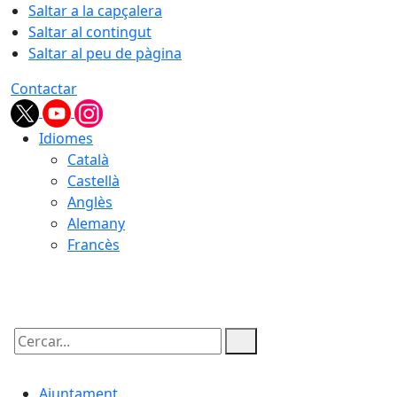
Saltar a la capçalera
Saltar al contingut
Saltar al peu de pàgina
Contactar
Idiomes
Català
Castellà
Anglès
Alemany
Francès
06.08.2026 | 12:30
Cercar:
Ajuntament