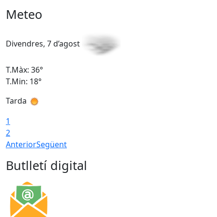
Meteo
Divendres, 7 d’agost
D
T.Màx: 36°
T
T.Min: 18°
T
Tarda
T
1
2
Anterior
Següent
Butlletí digital