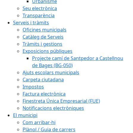
Urbanisme
Seu electrònica
Transparència
Serveis i tràmits
Oficines municipals
Catàleg de Serveis
Tràmits i gestions
Exposicions públiques
Projecte camí de Santpedor a Castellnou
de Bages (BG-050)
Ajuts escolars municipals
Carpeta ciutadana
Impostos
Factura electrònica
Finestreta Única Empresarial (FUE)
Notificacions electròniques
El municipi
Com arribar-hi
Plànol / Guia de carrers