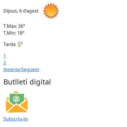
Dijous, 6 d’agost
D
T.Màx: 36°
T
T.Min: 18°
T
Tarda
T
1
2
Anterior
Següent
Butlletí digital
Subscriu-te