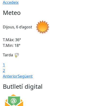
Accedeix
Meteo
Dijous, 6 d’agost
D
T.Màx: 36°
T
T.Min: 18°
T
Tarda
T
1
2
Anterior
Següent
Butlletí digital