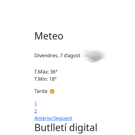
Meteo
Divendres, 7 d’agost
T.Màx: 36°
T.Min: 18°
Tarda
1
2
Anterior
Següent
Butlletí digital