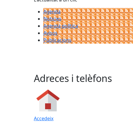
Agenda
Notícies
Agenda política
Avisos
Publicacions
Adreces i telèfons
Accedeix