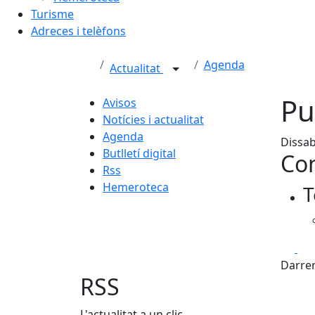
Turisme
Adreces i telèfons
Agenda
Actualitat
Pu
Avisos
Notícies i actualitat
Agenda
Dissab
Butlletí digital
Con
Rss
Hemeroteca
T
Fa
Darrer
RSS
L'actualitat a un clic