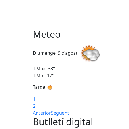
Meteo
Diumenge, 9 d’agost
T.Màx: 38°
T.Min: 17°
Tarda
1
2
Anterior
Següent
Butlletí digital