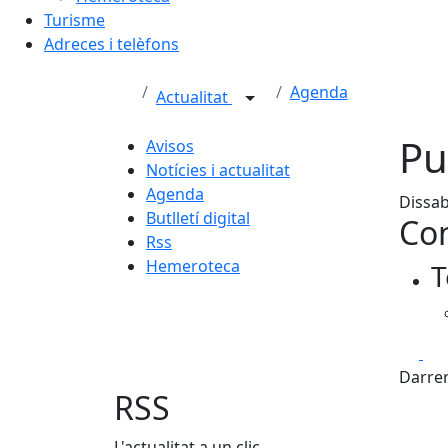
Turisme
Adreces i telèfons
Agenda
Actualitat
Pu
Avisos
Notícies i actualitat
Agenda
Dissab
Butlletí digital
Con
Rss
Hemeroteca
T
Fa
Darrer
RSS
L'actualitat a un clic