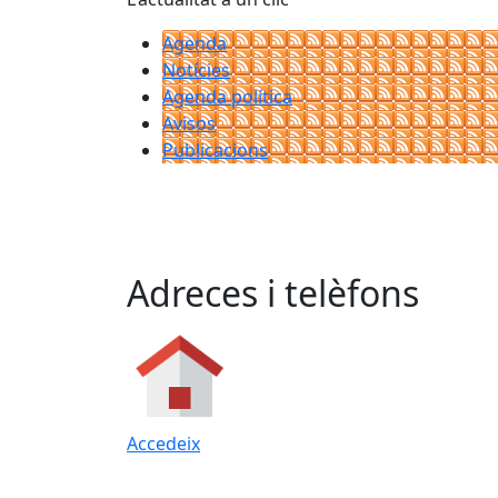
Agenda
Notícies
Agenda política
Avisos
Publicacions
Adreces i telèfons
Accedeix