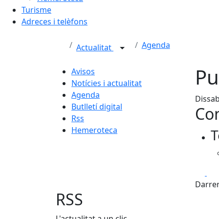
Turisme
Adreces i telèfons
Agenda
Actualitat
Pu
Avisos
Notícies i actualitat
Agenda
Dissab
Butlletí digital
Con
Rss
Hemeroteca
T
Fa
Darrer
RSS
L'actualitat a un clic