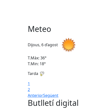
Meteo
Dijous, 6 d’agost
T.Màx: 36°
T.Min: 18°
Tarda
1
2
Anterior
Següent
Butlletí digital