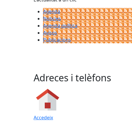
Agenda
Notícies
Agenda política
Avisos
Publicacions
Adreces i telèfons
Accedeix