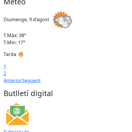
Meteo
Diumenge, 9 d’agost
D
T.Màx: 38°
T
T.Min: 17°
T
Tarda
T
1
2
Anterior
Següent
Butlletí digital
Subscriu-te