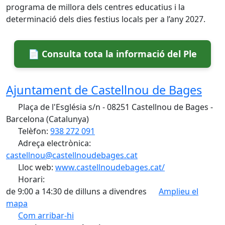
programa de millora dels centres educatius i la
determinació dels dies festius locals per a l’any 2027.
📄 Consulta tota la informació del Ple
Ajuntament de Castellnou de Bages
Plaça de l'Església s/n - 08251 Castellnou de Bages -
Barcelona (Catalunya)
Telèfon:
938 272 091
Adreça electrònica:
castellnou@castellnoudebages.cat
Lloc web:
www.castellnoudebages.cat/
Horari:
de 9:00 a 14:30 de dilluns a divendres
Amplieu el
mapa
Com arribar-hi
Leaflet
| ©
OpenStreetMap
contributors