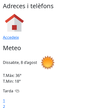
Adreces i telèfons
Accedeix
Meteo
Dissabte, 8 d’agost
D
T.Màx: 36°
T
T.Min: 18°
T
Tarda
1
2