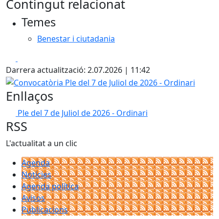
Contingut relacionat
+
Temes
−
Benestar i ciutadania
Facebook
X
Darrera actualització: 2.07.2026 | 11:42
Convocatòria Ple del 7 de Juliol de 2026 - Ordinari
Enllaços
Ple del 7 de Juliol de 2026 - Ordinari
RSS
L'actualitat a un clic
Agenda
Notícies
Agenda política
Avisos
Publicacions