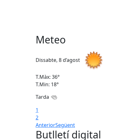
Meteo
Dissabte, 8 d’agost
T.Màx: 36°
T.Min: 18°
Tarda
1
2
Anterior
Següent
Butlletí digital