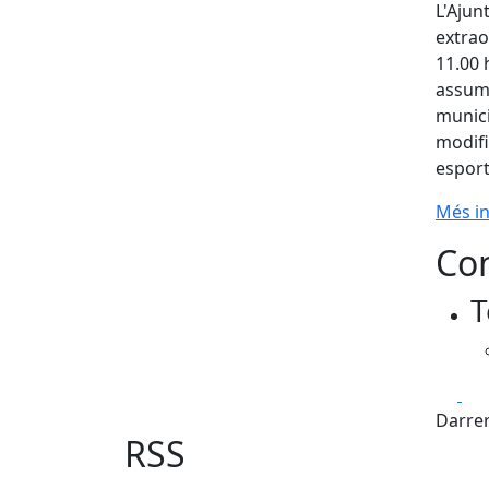
L'Ajun
extrao
11.00 
assump
munici
modifi
esport
Més i
Con
T
Fa
Darrer
RSS