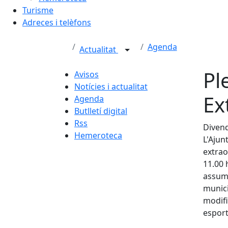
Turisme
Adreces i telèfons
Agenda
Actualitat
Pl
Avisos
Notícies i actualitat
Ex
Agenda
Butlletí digital
Rss
Divend
Hemeroteca
L'Ajun
extrao
11.00 
assump
munici
modifi
esport