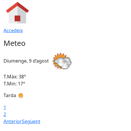
Accedeix
Meteo
Diumenge, 9 d’agost
D
T.Màx: 38°
T
T.Min: 17°
T
Tarda
T
1
2
Anterior
Següent