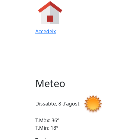
Accedeix
Meteo
Dissabte, 8 d’agost
T.Màx: 36°
T.Min: 18°