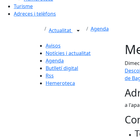
Turisme
Adreces i telèfons
Agenda
Actualitat
Me
Avisos
Notícies i actualitat
Agenda
Dimecr
Butlletí digital
Descob
Rss
de Bag
Hemeroteca
Adr
a l'ap
Con
T