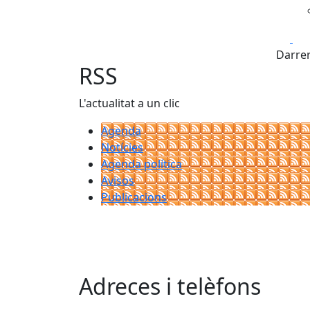
Fa
Darrer
RSS
L'actualitat a un clic
Agenda
Notícies
Agenda política
Avisos
Publicacions
Adreces i telèfons