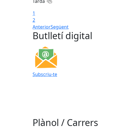
Tarda
1
2
Anterior
Següent
Butlletí digital
Subscriu-te
Plànol / Carrers