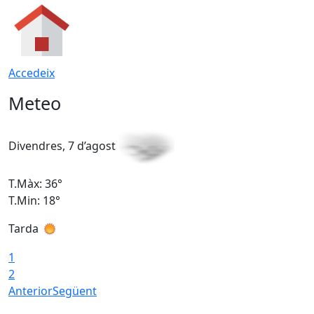
Accedeix
Meteo
Divendres, 7 d’agost
D
T.Màx: 36°
T
T.Min: 18°
T
Tarda
T
1
2
Anterior
Següent