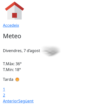
Accedeix
Meteo
Divendres, 7 d’agost
D
T.Màx: 36°
T
T.Min: 18°
T
Tarda
T
1
2
Anterior
Següent