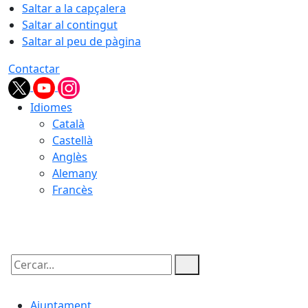
Saltar a la capçalera
Saltar al contingut
Saltar al peu de pàgina
Contactar
Idiomes
Català
Castellà
Anglès
Alemany
Francès
08.08.2026 | 07:53
Cercar:
Ajuntament