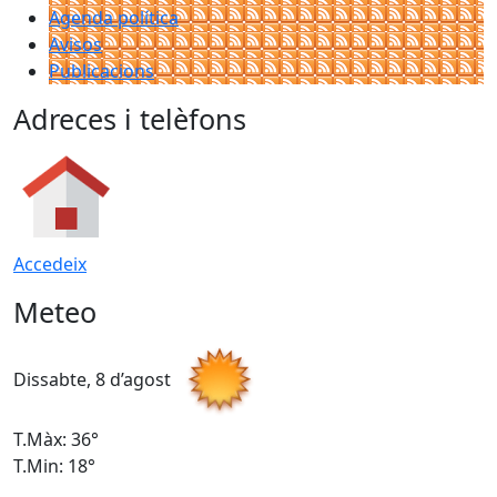
Agenda política
Avisos
Publicacions
Adreces i telèfons
Accedeix
Meteo
Dissabte, 8 d’agost
D
T.Màx: 36°
T
T.Min: 18°
T