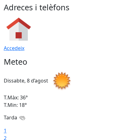
Adreces i telèfons
Accedeix
Meteo
Dissabte, 8 d’agost
D
T.Màx: 36°
T
T.Min: 18°
T
Tarda
1
2