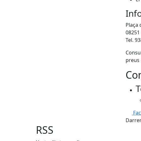
Inf
Plaça d
08251 
Tel. 9
Consul
preus
Con
T
Fa
Darrer
RSS