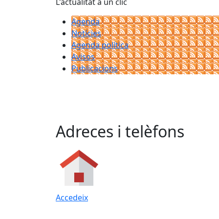
L'actualitat a un clic
Agenda
Notícies
Agenda política
Avisos
Publicacions
Adreces i telèfons
Accedeix