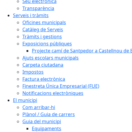
Seu electrònica
Transparència
Serveis i tràmits
Oficines municipals
Catàleg de Serveis
Tràmits i gestions
Exposicions públiques
Projecte camí de Santpedor a Castellnou de 
Ajuts escolars municipals
Carpeta ciutadana
Impostos
Factura electrònica
Finestreta Única Empresarial (FUE)
Notificacions electròniques
El municipi
Com arribar-hi
Plànol / Guia de carrers
Guia del municipi
Equipaments