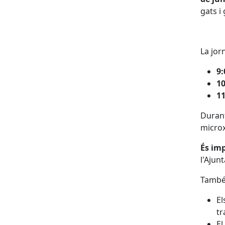
gats i
La jor
9:
10
11
Durant
microx
És im
l'Ajun
També
El
tr
El