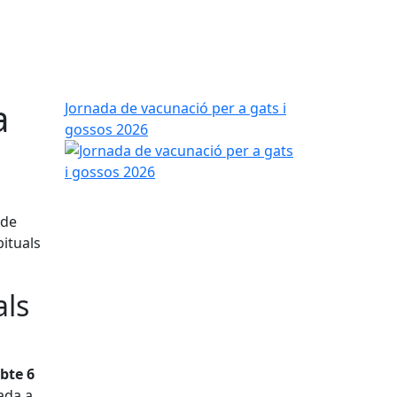
a
Jornada de vacunació per a gats i
gossos 2026
 de
bituals
als
bte 6
ada a