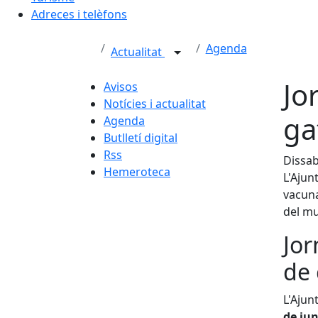
Adreces i telèfons
Agenda
Actualitat
Jo
Avisos
Notícies i actualitat
ga
Agenda
Butlletí digital
Rss
Dissab
Hemeroteca
L'Ajun
vacuna
del mu
Jor
de
L'Ajun
de jun