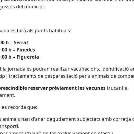
 gossos del municipi.
nada es farà als punts habituals:
00 h – Serrat
:00 h – Pinedes
:00 h – Figuerola
 la jornada es podran realitzar vacunacions, identificació 
ip i tractaments de desparasitació per a animals de compa
prescindible reservar prèviament les vacunes
trucant a
tament.
 es recorda que:
s animals han d'anar degudament subjectats amb corretja 
ansportí.
 pagament s'haurà de fer exclusivament en efectiu.